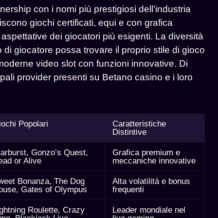
nership con i nomi più prestigiosi dell’industria
iscono giochi certificati, equi e con grafica
spettative dei giocatori più esigenti. La diversità
 di giocatore possa trovare il proprio stile di gioco
e moderne video slot con funzioni innovative. Di
ali provider presenti su Betano casino e i loro
iochi Popolari
Caratteristiche
Distintive
tarburst, Gonzo’s Quest,
Grafica premium e
ead or Alive
meccaniche innovative
weet Bonanza, The Dog
Alta volatilità e bonus
ouse, Gates of Olympus
frequenti
ightning Roulette, Crazy
Leader mondiale nel