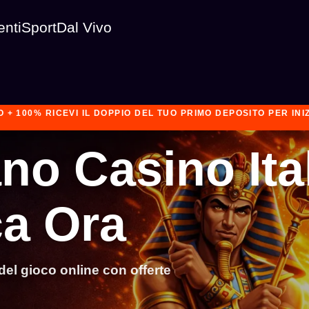
nti
Sport
Dal Vivo
+ 100% RICEVI IL DOPPIO DEL TUO PRIMO DEPOSITO PER INI
no Casino Ital
a Ora
 del gioco online con offerte