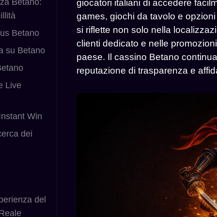
zza Betano:
giocatori italiani di accedere faci
llità
games, giochi da tavolo e opzioni 
si riflette non solo nella localiz
nus Betano
clienti dedicato e nelle promozion
za su Betano
paese. Il cassino Betano continua 
Betano
reputazione di trasparenza e affida
e Live
 Instant Win
cerca dei
perienza del
 Reale