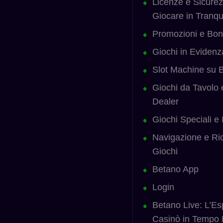
Licenze e Sicure
Giocare in Tranqui
Promozioni e Bo
Giochi in Eviden
Slot Machine su 
Giochi da Tavolo 
Dealer
Giochi Speciali e
Navigazione e Ri
Giochi
Betano App
Login
Betano Live: L’Es
Casinò in Tempo