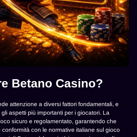
re Betano Casino?
ede attenzione a diversi fattori fondamentali, e
 gli aspetti più importanti per i giocatori. La
gioco sicuro e regolamentato, garantendo che
 conformità con le normative italiane sul gioco