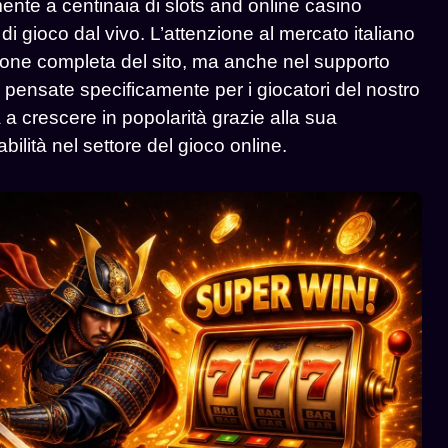
lmente a centinaia di slots and online casino
di gioco dal vivo. L’attenzione al mercato italiano
zazione completa del sito, ma anche nel supporto
i pensate specificamente per i giocatori del nostro
a crescere in popolarità grazie alla sua
bilità nel settore del gioco online.