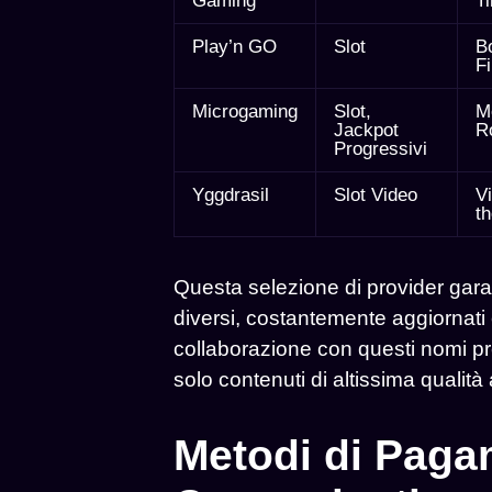
Gaming
T
Play’n GO
Slot
B
F
Microgaming
Slot,
M
Jackpot
R
Progressivi
Yggdrasil
Slot Video
V
t
Questa selezione di provider garant
diversi, costantemente aggiornati 
collaborazione con questi nomi pr
solo contenuti di altissima qualità a
Metodi di Paga