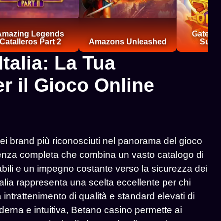
Play now
Play now
Pla
Amazing Legends
Gates 
Catalleros Part 2
Amazons Unleashed
Super
talia: La Tua
r il Gioco Online
i brand più riconosciuti nel panorama del gioco
erienza completa che combina un vasto catalogo di
abili e un impegno costante verso la sicurezza dei
talia rappresenta una scelta eccellente per chi
intrattenimento di qualità e standard elevati di
derna e intuitiva, Betano casino permette ai