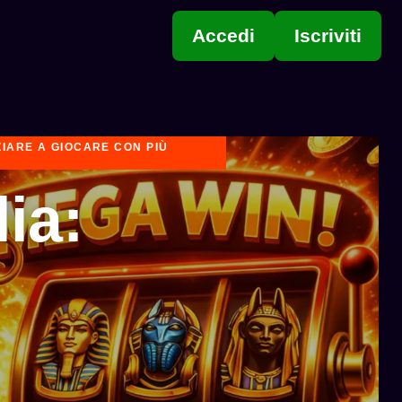
Accedi
Iscriviti
ZIARE A GIOCARE CON PIÙ
ia: