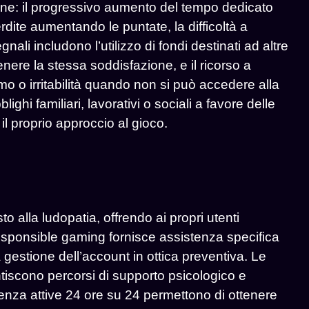
one: il progressivo aumento del tempo dedicato
erdite aumentando le puntate, la difficoltà a
nali includono l’utilizzo di fondi destinati ad altre
nere la stessa soddisfazione, e il ricorso a
ismo o irritabilità quando non si può accedere alla
ghi familiari, lavorativi o sociali a favore delle
il proprio approccio al gioco.
 alla ludopatia, offrendo ai propri utenti
l responsible gaming fornisce assistenza specifica
gestione dell’account in ottica preventiva. Le
ntiscono percorsi di supporto psicologico e
stenza attive 24 ore su 24 permettono di ottenere