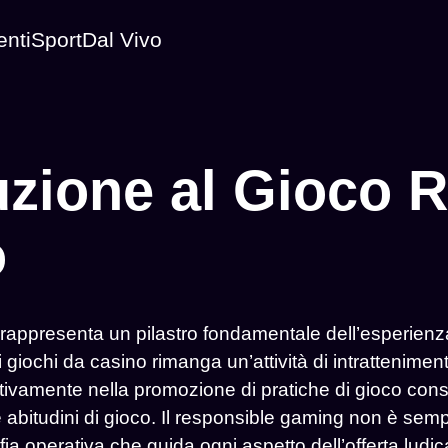
nti
Sport
Dal Vivo
uzione al Gioco 
o
e rappresenta un pilastro fondamentale dell’esperien
ri giochi da casino rimanga un’attività di intrattenime
ivamente nella promozione di pratiche di gioco consa
ie abitudini di gioco. Il responsible gaming non è se
sofia operativa che guida ogni aspetto dell’offerta lu