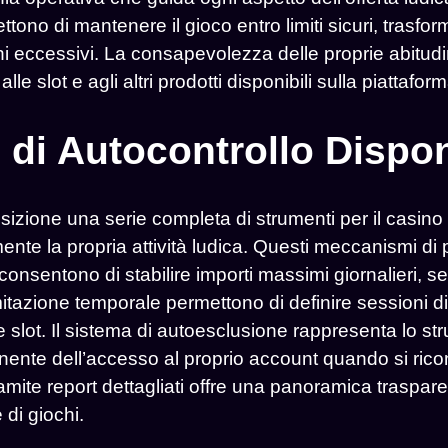
tono di mantenere il gioco entro limiti sicuri, trasf
i eccessivi. La consapevolezza delle proprie abitudin
lle slot e agli altri prodotti disponibili sulla piattaform
 di Autocontrollo Dispon
izione una serie completa di strumenti per il casin
nte la propria attività ludica. Questi meccanismi di p
consentono di stabilire importi massimi giornalieri, s
imitazione temporale permettono di definire sessioni d
le slot. Il sistema di autoesclusione rappresenta lo 
nte dell’accesso al proprio account quando si ricon
 tramite report dettagliati offre una panoramica trasp
 di giochi.