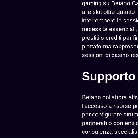
gaming su Betano Casi
alle slot oltre quanto
interrompere le sessio
necessità essenziali,
prestiti o crediti per
piattaforma rappresent
sessioni di casino re
Supporto 
Betano collabora atti
l’accesso a risorse pr
per configurare strum
partnership con enti 
consulenza specialisti