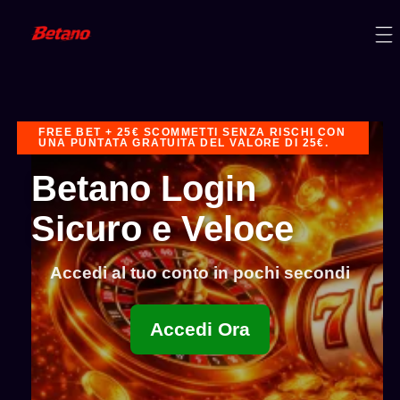
FREE BET + 25€ SCOMMETTI SENZA RISCHI CON
UNA PUNTATA GRATUITA DEL VALORE DI 25€.
Betano Login
Sicuro e Veloce
Accedi al tuo conto in pochi secondi
Accedi Ora