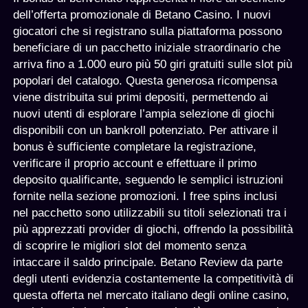
dell’offerta promozionale di Betano Casino. I nuovi
giocatori che si registrano sulla piattaforma possono
beneficiare di un pacchetto iniziale straordinario che
arriva fino a 1.000 euro più 50 giri gratuiti sulle slot più
popolari del catalogo. Questa generosa ricompensa
viene distribuita sui primi depositi, permettendo ai
nuovi utenti di esplorare l’ampia selezione di giochi
disponibili con un bankroll potenziato. Per attivare il
bonus è sufficiente completare la registrazione,
verificare il proprio account e effettuare il primo
deposito qualificante, seguendo le semplici istruzioni
fornite nella sezione promozioni. I free spins inclusi
nel pacchetto sono utilizzabili su titoli selezionati tra i
più apprezzati provider di giochi, offrendo la possibilità
di scoprire le migliori slot del momento senza
intaccare il saldo principale. Betano Review da parte
degli utenti evidenzia costantemente la competitività di
questa offerta nel mercato italiano degli online casino,