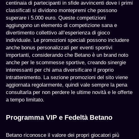
centinaia di partecipanti in sfide avvincenti dove i primi
classificati si dividono montepremi che possono
superare i 5.000 euro. Queste competizioni
aggiungono un elemento di competizione sana e
divertimento collettivo all’esperienza di gioco
individuale. Le promozioni speciali possono includere
anche bonus personalizzati per eventi sportivi
importanti, considerando che Betano è un brand noto
anche per le scommesse sportive, creando sinergie
interessanti per chi ama diversificare il proprio
intrattenimento. La sezione promozioni del sito viene
aggiornata regolarmente, quindi vale sempre la pena
consultarla per non perdere le ultime novità e le offerte
a tempo limitato.
Programma VIP e Fedeltà Betano
Betano riconosce il valore dei propri giocatori più