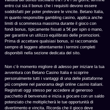
entro cui sia il bonus che i requisiti devono essere
soddisfatti per poter prelevare le vincite. Betano Italia,
in quanto responsible gambling casino, applica anche
limiti di scommessa massima durante il gioco con
fondi bonus, tipicamente fissati a 5€ per spin o mano,
per garantire un utilizzo equilibrato delle promozioni.
Prima di accettare qualsiasi bonus, si raccomanda
sempre di leggere attentamente i termini completi
disponibili nella sezione dedicata del sito.
Non c’è momento migliore di adesso per iniziare la tua
avventura con Betano Casino Italia e scoprire
personalmente tutti i vantaggi di una delle piattaforme
più complete nel panorama degli online casino italiani.
Registrati oggi stesso per accedere al generoso
pacchetto di benvenuto e inizia a giocare con un saldo
potenziato che moltiplicherà le tue opportunità di
divertimento e vincita. Ricorda che il gioco deve