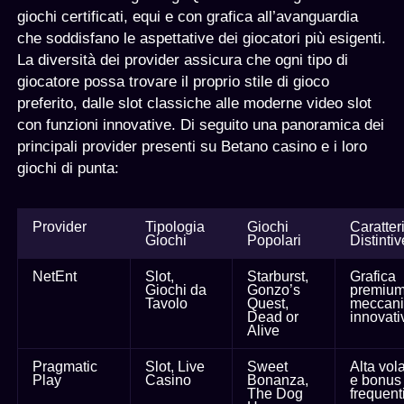
giochi certificati, equi e con grafica all’avanguardia
che soddisfano le aspettative dei giocatori più esigenti.
La diversità dei provider assicura che ogni tipo di
giocatore possa trovare il proprio stile di gioco
preferito, dalle slot classiche alle moderne video slot
con funzioni innovative. Di seguito una panoramica dei
principali provider presenti su Betano casino e i loro
giochi di punta:
Provider
Tipologia
Giochi
Caratter
Giochi
Popolari
Distintiv
NetEnt
Slot,
Starburst,
Grafica
Giochi da
Gonzo’s
premium
Tavolo
Quest,
meccan
Dead or
innovati
Alive
Pragmatic
Slot, Live
Sweet
Alta vola
Play
Casino
Bonanza,
e bonus
The Dog
frequent