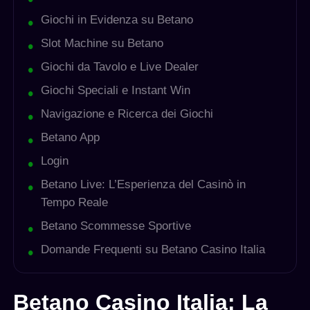
Giochi in Evidenza su Betano
Slot Machine su Betano
Giochi da Tavolo e Live Dealer
Giochi Speciali e Instant Win
Navigazione e Ricerca dei Giochi
Betano App
Login
Betano Live: L’Esperienza del Casinò in
Tempo Reale
Betano Scommesse Sportive
Domande Frequenti su Betano Casino Italia
Betano Casino Italia: La