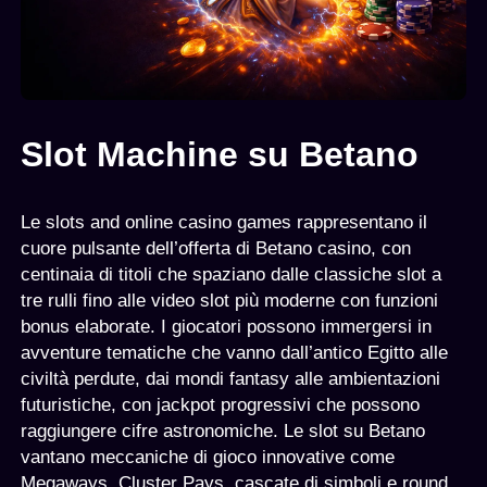
Slot Machine su Betano
Le slots and online casino games rappresentano il
cuore pulsante dell’offerta di Betano casino, con
centinaia di titoli che spaziano dalle classiche slot a
tre rulli fino alle video slot più moderne con funzioni
bonus elaborate. I giocatori possono immergersi in
avventure tematiche che vanno dall’antico Egitto alle
civiltà perdute, dai mondi fantasy alle ambientazioni
futuristiche, con jackpot progressivi che possono
raggiungere cifre astronomiche. Le slot su Betano
vantano meccaniche di gioco innovative come
Megaways, Cluster Pays, cascate di simboli e round