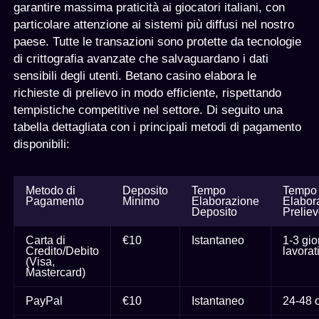
garantire massima praticità ai giocatori italiani, con
particolare attenzione ai sistemi più diffusi nel nostro
paese. Tutte le transazioni sono protette da tecnologie
di crittografia avanzate che salvaguardano i dati
sensibili degli utenti. Betano casino elabora le
richieste di prelievo in modo efficiente, rispettando
tempistiche competitive nel settore. Di seguito una
tabella dettagliata con i principali metodi di pagamento
disponibili:
Metodo di
Deposito
Tempo
Tempo
Pagamento
Minimo
Elaborazione
Elabor
Deposito
Prelie
Carta di
€10
Istantaneo
1-3 gio
Credito/Debito
lavorat
(Visa,
Mastercard)
PayPal
€10
Istantaneo
24-48 