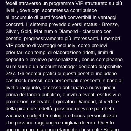
fedeli attraverso un programma VIP strutturato su più
livelli, dove ogni scommessa contribuisce
all’accumulo di punti fedeltà convertibili in vantaggi
concreti. Il sistema prevede diversi status - Bronze,
Silver, Gold, Platinum e Diamond - ciascuno con
benefici progressivamente più interessanti. I membri
VIP godono di vantaggi esclusivi come prelievi
prioritari con tempi di elaborazione ridotti, limiti di
deposito e prelievo personalizzati, bonus compleanno
su misura e un account manager dedicato disponibile
24/7. Gli esempi pratici di questi benefici includono
cashback mensili con percentuali crescenti in base al
livello raggiunto, accesso anticipato a nuovi giochi
prima del lancio pubblico, e inviti a eventi esclusivi o
promozioni riservate. I giocatori Diamond, al vertice
della piramide fedeltà, possono ricevere pacchetti
vacanza, gadget tecnologici e bonus personalizzati
che possono raggiungere migliaia di euro. Questo
approccio premia concretamente chi sceglie Betano