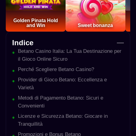
Golden Pinata Hold
Play now
Play now
and Win
Sweet bonanza
Indice
Betano Casino Italia: La Tua Destinazione per
il Gioco Online Sicuro
Perché Scegliere Betano Casino?
Provider di Gioco Betano: Eccellenza e
Varietà
Metodi di Pagamento Betano: Sicuri e
Convenienti
Licenze e Sicurezza Betano: Giocare in
Tranquillità
Promozioni e Bonus Betano