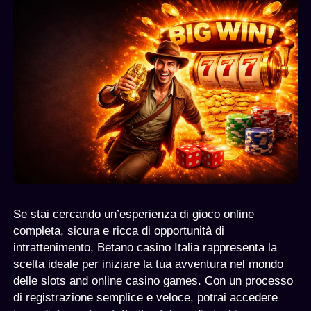
Se stai cercando un’esperienza di gioco online
completa, sicura e ricca di opportunità di
intrattenimento, Betano casino Italia rappresenta la
scelta ideale per iniziare la tua avventura nel mondo
delle slots and online casino games. Con un processo
di registrazione semplice e veloce, potrai accedere